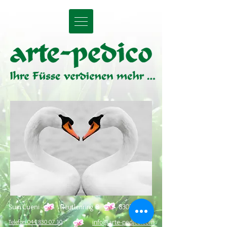
UA-122675337-3
Susi Cueni
Reutlenring 8
8302 Kloten
Telefon 044 830 07 10
info@arte-pedico.com